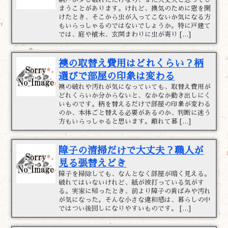
まうことがあります。けれど、換気のために窓を開
けたとき、そこから虫が入ってこないか気になる方
もいらっしゃるのではないでしょうか。特に戸建て
では、庭や植木、玄関まわりに虫が寄り […]
襖の取替え費用はどれくらい？柄
選びで部屋の印象は変わる
襖の破れや汚れが気になっていても、取替え費用が
どれくらいか分からないと、なかなか動き出しにく
いものです。柄を替えるだけで部屋の印象が変わる
のか、本体ごと替える必要があるのか、判断に迷う
方もいらっしゃると思います。離れて暮 […]
障子の清掃だけで大丈夫？職人が
見る張替えどき
障子を掃除しても、なんとなく部屋が暗く見える。
破れてはいないけれど、紙が波打っている気がす
る。実家に帰ったとき、前より障子の黄ばみや汚れ
が気になった。そんな小さな違和感は、暮らしの中
ではつい後回しになりやすいものです。 […]