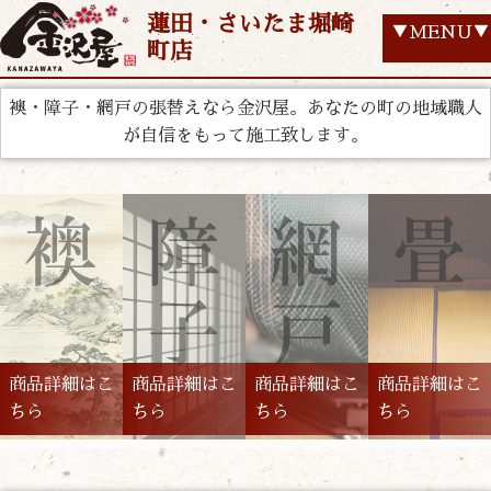
蓮田・さいたま堀崎
▼MENU▼
町店
襖・障子・網戸の張替えなら金沢屋。あなたの町の地域職人
が自信をもって施工致します。
商品詳細はこ
商品詳細はこ
商品詳細はこ
商品詳細はこ
ちら
ちら
ちら
ちら