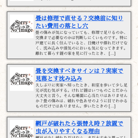
畳は修理で直せる？交換前に知り
たい費用の落とし穴
畳の傷みが気になっていても、修理で足りるのか、
交換まで必要なのかは判断しにくいものです。特に
戸建てに長く住んでいると、日焼けや擦れだけでな
く、沈み込みや湿気のにおいも気になってきます。
離れて暮らす親の家を見に行ったとき、 […]
畳を交換すべきサインは？実家で
見落とす沈み込み
久しぶりに実家へ帰ったとき、和室を歩いて少し足
元が沈む気がする。けれど親はいつものことだから
大丈夫と言う。そんな場面に心当たりはありません
か？畳の傷みは、破れや色あせのように目でわかる
ものだけではありません。歩いたときの […]
網戸が破れたら張替え時？放置で
虫が入りやすくなる理由
網戸が少し破れただけなら、まだ大丈夫と思ってし