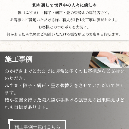
和を通して世界中の人々に癒しを
襖（ふすま）・障子・網戸・畳の張替えの専門店です。
お客様にご満足いただける様、職人が1枚1枚丁寧に張替えます。
お客様とのつながりを大切に。
何かあったら気軽にご相談いただける様な地元のお店を目指します。
施工事例
おかげさまでこれまでに非常に多くのお客様からご支持を
いただき、
ふすま・障子・網戸・畳の張替えをさせていただいており
ます。
確かな腕を持った職人達が手掛ける張替えの出来映えはど
れも自信があります。
施工事例一覧はこちら