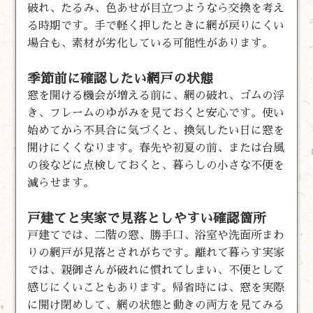
破れ、たるみ、色あせが目立つようなら交換を考え
る時期です。手で軽く押したときに網が戻りにくい
場合も、素材が劣化している可能性があります。
季節前に確認したい網戸の状態
窓を開ける機会が増える前に、網の破れ、ゴムの浮
き、フレームのゆがみを見ておくと安心です。使い
始めてから不具合に気づくと、換気したい日に窓を
開けにくくなります。春先や初夏の前、または台風
の後などに点検しておくと、暮らしの小さな不便を
減らせます。
戸建てと実家で見落としやすい確認箇所
戸建てでは、二階の窓、勝手口、浴室や洗面所まわ
りの網戸が見落とされがちです。離れて暮らす実家
では、親御さんが破れに慣れてしまい、不便として
感じにくいこともあります。帰省時には、窓を実際
に開け閉めして、網の状態と動きの両方を見てみる