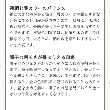
襖柄と畳カラーのバランス
襖に大きな柄がある場合、畳カラーは主張しすぎな
い色にすると部屋が落ち着きます。反対に、無地に
近い襖なら、畳縁や畳カラーで少し表情を出すこと
もできます。実家の和室では、仏壇や床の間、掛け
軸なども目に入るため、柄の数を増やしすぎないこ
とも大切です。
障子の明るさが畳に与える印象
障子は外の光をやわらかく室内に入れる役割があり
ます。障子紙が古くなって暗く見えると、畳カラー
も本来より沈んで見える場合があります。障子を張
替えると、畳の色が明るく感じられることもありま
す。畳を決める前に、障子の状態を見ておくと仕上
がりの印象を考えやすくなります。