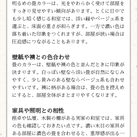
明るめの畳カラーは、光をやわらかく受けて部屋を
すっきり見せやすい傾向があります。とくに日中で
も少し暗く感じる和室では、淡い緑やベージュ系を
選ぶと、床面の重さが和らぎます。一方で濃い色は
落ち着いた印象をつくれますが、部屋が狭い場合は
圧迫感につながることもあります。
壁紙や襖との色合わせ
畳のカラーは、壁紙や襖の色と並んだときに印象が
決まります。白っぽい壁なら淡い畳が自然になじみ
やすく、少し黄みのある壁ならベージュ系も合わせ
やすいです。襖に柄がある場合は、畳の色を控えめ
にすると、部屋全体がまとまりやすくなります。
家具や照明との相性
座卓や仏壇、木製の棚がある実家の和室では、家具
の色も確認しておきたい点です。濃い木目の家具が
ある部屋に濃色の畳を合わせると、重厚感が出る一