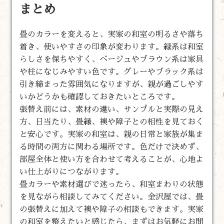
まとめ
畳のカラーを変えると、実家の和室の明るさや落ち
着き、使いやすさの印象が変わります。緑系は和室
らしさを保ちやすく、ベージュやブラウン系は家具
や柱になじみやすい色です。グレーやブラック系は
引き締まった雰囲気になりますが、親が過ごしやす
いかどうかも確認しておきたいところです。
張替え前には、素材の違い、サンプルと実際の見え
方、日当たり、畳縁、襖や障子との相性を見ておく
と安心です。実家の和室は、親の日常と家族が集ま
る時間の両方に関わる場所です。色だけで決めず、
部屋全体と使い方を合わせて考えることが、心地よ
い仕上がりにつながります。
畳カラーや素材選びで迷ったら、和室まわりの状態
を見ながら相談してみてください。金沢屋では、畳
の張替えに加えて襖や障子の相談もできます。実家
の和室を整えたいと感じたら、まずはお気軽にお問