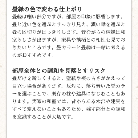
畳縁の色で変わる仕上がり
畳縁は細い部分ですが、部屋の印象に影響します。
畳と近い色を選ぶとすっきり見え、濃い縁を選ぶと
畳の区切りがはっきりします。昔ながらの柄縁は和
室らしさが出ますが、家具や襖柄との相性も見てお
きたいところです。畳カラーと畳縁は一緒に考える
のがおすすめです。
部屋全体との調和を見落とすリスク
畳だけを新しくすると、壁紙や襖の古さがかえって
目立つ場合があります。反対に、落ち着いた畳カラ
ーを選ぶことで、既存の柱や建具になじむこともあ
ります。実家の和室では、昔からある木部や建具を
すべて変えないこともあるため、残す部分との調和
を意識することが大切です。