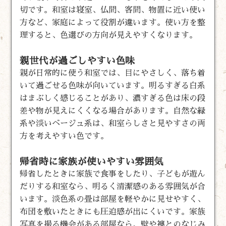
切です。和室は寝室、仏間、客間、物置に近い使い
方など、家庭によって役割が違います。使い方を整
理すると、色選びの方向が見えやすくなります。
親世代が過ごしやすい色味
親が日常的に使う和室では、目にやさしく、落ち着
いて過ごせる色味が向いています。明るすぎる白系
はまぶしく感じることがあり、濃すぎる色は床の段
差や物が見えにくくなる場合があります。自然な緑
系や淡いベージュ系は、和室らしさと見やすさの両
方を考えやすい色です。
帰省時に家族が使いやすい雰囲気
帰省したときに家族で食事をしたり、子どもが遊ん
だりする和室なら、明るく清潔感のある雰囲気が合
います。淡色系の畳は部屋を軽やかに見せやすく、
布団を敷いたときにも圧迫感が出にくいです。家族
写真を撮る機会がある部屋なら、壁や襖とのなじみ