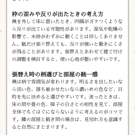
枠の歪みや反りが出たときの考え方
襖を外して床に置いたとき、四隅がガタつくような
ら反りが出ている可能性があります。湿気や乾燥の
影響で、木枠がわずかに動くことは珍しくありませ
ん。紙だけ張り替えても、反りが強いと動きにくさ
が残ることがあります。張替えとあわせて建て付け
の調整を検討すると、使い心地が整いやすいです。
張替え時の柄選びと部屋の統一感
襖は柄で雰囲気が変わります。明るさを出したいな
ら淡い色、落ち着かせたいなら濃いめの色など、目
的を先に決めると選びやすいです。迷ったときは、
床の間や畳の色、障子の白さとの相性を見て、部屋
全体でちぐはぐにならないように考えるのがコツで
す。隣の部屋と続き間の場合は、見切れ方も意識す
ると自然にまとまります。