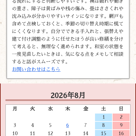
る流れにすると判断しやすいです。襖は破れや動き
の重さ、障子は黄ばみや桟の傷み、畳はささくれや
沈み込みが分かりやすいサインになります。網戸も
含めて点検しておくと、季節の切り替え時期に慌て
にくくなります。自分でできる手入れと、張替えや
建て付け調整のように任せたほうが良い修繕を分け
て考えると、無理なく進められます。和室の状態を
一度見直したいときは、気になる点をメモして相談
すると話がスムーズです。
お問い合わせはこちら
2026年8月
月
火
水
木
金
土
日
1
2
3
4
5
6
7
8
9
10
11
12
13
14
15
16