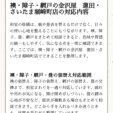
襖・障子・網戸の金沢屋 蓮田・
さいたま堀崎町店の対応内容
和室の修繕は、紙や畳表を替えるだけでなく、日々
の使い心地を整えることにもつながります。襖、障
子、畳、網戸をまとめて相談できると、色味や質感
の統一もしやすく、気になる点を一度に確認できま
す。ここでは、襖・障子・網戸の金沢屋 蓮田・さ
いたま堀崎町店でできることを整理します。
襖・障子・網戸・畳の張替え対応範囲
襖の張替え、障子の張替え、網戸の張替え、畳の交
換まで、和室まわりを一通り対応しています。破れ
や汚れが気になる、開け閉めがしづらい、畳の踏み
心地が不安など、症状が複数ある場合もまとめて相
談できます。どこから手を入れるべきか迷うとき
も、状態を見ながら整理していけます。