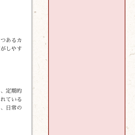
つつあるカ
びがしやす
く、定期的
われている
り、日常の