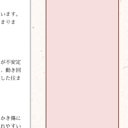
ています。
高まりま
元が不安定
く、動き回
視した住ま
っかき傷に
入れやすい