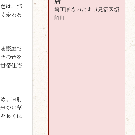
店
た色は、部
埼玉県さいたま市見沼区堀
きく変わる
崎町
いる家庭で
ときの音を
二世帯住宅
ため、直射
従来のい草
さを長く保