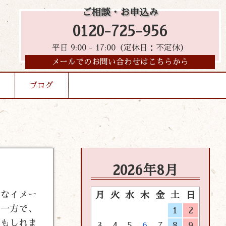
ご相談・お申込み
0120-725-956
平日 9:00 - 17:00（定休日：不定休）
メールでのお問い合わせはこちらから
ブログ
2026年8月
的なイメー
月
火
水
木
金
土
日
い一方で、
1
2
かもしれま
3
4
5
6
7
8
9