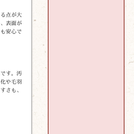
べる点が大
た、表面が
でも安心で
様です。汚
変化や毛羽
やすさも、