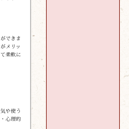
とができま
点がメリッ
せて柔軟に
囲気や使う
的・心理的