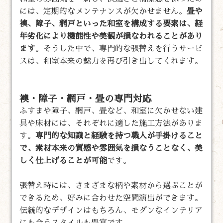
には、定期的なメンテナンスが欠かせません。
畳や
襖、障子、網戸といった和室を構成する要素は、経
年劣化により機能性や美観が損なわれることがあり
ます
。そうした中で、専門的な張替えを行うサービ
スは、和室本来の魅力を再び引き出してくれます。
襖・障子・網戸・畳の専門対応
ふすまや障子、網戸、畳など、和室に欠かせない建
具や床材には、それぞれに適した施工方法がありま
す。
専門的な知識と経験を持つ職人が手掛けること
で、素材本来の質感や雰囲気を損なうことなく、美
しく仕上げることが可能
です。
張替え時には、さまざまな柄や素材から選ぶことが
できるため、好みに合わせた空間演出ができます。
伝統的なデザインはもちろん、モダンなインテリア
にも合うスタイルも豊富です。