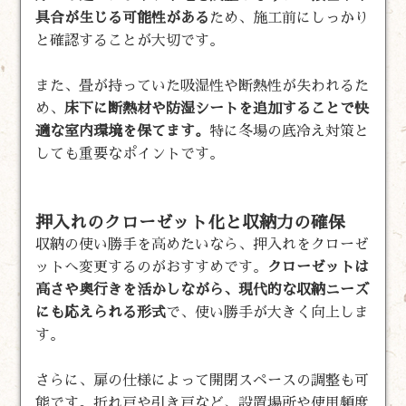
具合が生じる可能性がある
ため、施工前にしっかり
と確認することが大切です。
また、畳が持っていた吸湿性や断熱性が失われるた
め、
床下に断熱材や防湿シートを追加することで快
適な室内環境を保てます。
特に冬場の底冷え対策と
しても重要なポイントです。
押入れのクローゼット化と収納力の確保
収納の使い勝手を高めたいなら、押入れをクローゼ
ットへ変更するのがおすすめです。
クローゼットは
高さや奥行きを活かしながら、現代的な収納ニーズ
にも応えられる形式
で、使い勝手が大きく向上しま
す。
さらに、扉の仕様によって開閉スペースの調整も可
能です。折れ戸や引き戸など、設置場所や使用頻度