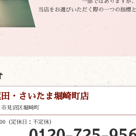
一部ではありますが
当店をお選びいただく際の一つの指標
介
蓮田・さいたま堀崎町店
ま市見沼区堀崎町
 17:00（定休日：不定休）
0120-725-95