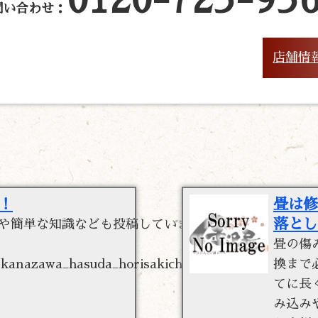
問い合わせ：
店舗情
！
畳は修
落とし
や簡単な知識なども投稿していま
畳の傷
/kanazawa_hasuda_horisakicho/
換まで
てに長
み込み