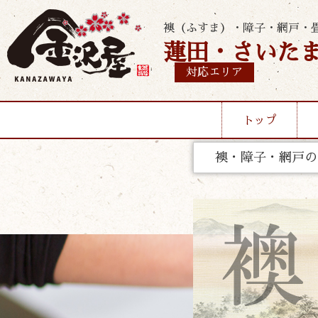
襖（ふすま）・障子・網戸・
蓮田・さいた
対応エリア
トップ
襖・障子・網戸の