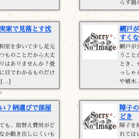
らす親
実家で見落とす沈
網戸が
すくな
和室を歩いて少し足元
網戸が
つものことだから大丈
うこと
りはありませんか？畳
とき、
に目でわかるものだけ
っしゃ
[…]
や植木
い？柄選びで部屋
障子の
どき
ても、取替え費用がど
障子を
なか動き出しにくいも
れては