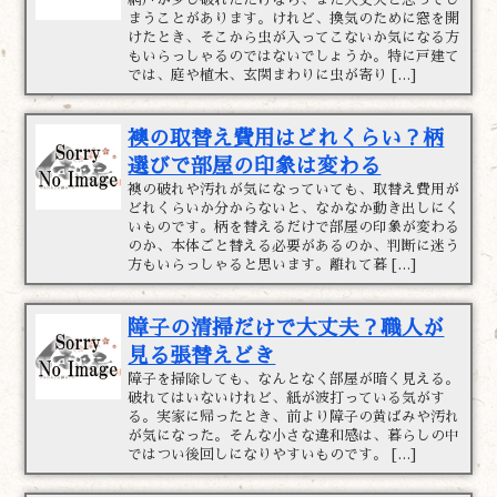
まうことがあります。けれど、換気のために窓を開
けたとき、そこから虫が入ってこないか気になる方
もいらっしゃるのではないでしょうか。特に戸建て
では、庭や植木、玄関まわりに虫が寄り […]
襖の取替え費用はどれくらい？柄
選びで部屋の印象は変わる
襖の破れや汚れが気になっていても、取替え費用が
どれくらいか分からないと、なかなか動き出しにく
いものです。柄を替えるだけで部屋の印象が変わる
のか、本体ごと替える必要があるのか、判断に迷う
方もいらっしゃると思います。離れて暮 […]
障子の清掃だけで大丈夫？職人が
見る張替えどき
障子を掃除しても、なんとなく部屋が暗く見える。
破れてはいないけれど、紙が波打っている気がす
る。実家に帰ったとき、前より障子の黄ばみや汚れ
が気になった。そんな小さな違和感は、暮らしの中
ではつい後回しになりやすいものです。 […]