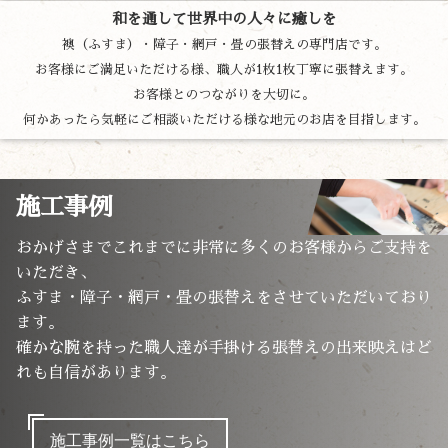
和を通して世界中の人々に癒しを
襖（ふすま）・障子・網戸・畳の張替えの専門店です。
お客様にご満足いただける様、職人が1枚1枚丁寧に張替えます。
お客様とのつながりを大切に。
何かあったら気軽にご相談いただける様な地元のお店を目指します。
施工事例
おかげさまでこれまでに非常に多くのお客様からご支持を
いただき、
ふすま・障子・網戸・畳の張替えをさせていただいており
ます。
確かな腕を持った職人達が手掛ける張替えの出来映えはど
れも自信があります。
施工事例一覧はこちら