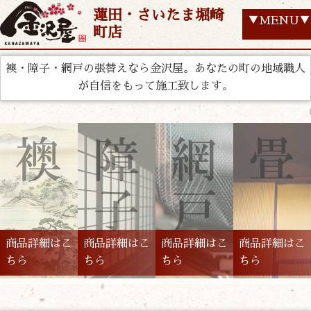
蓮田・さいたま堀崎
▼MENU▼
町店
襖・障子・網戸の張替えなら金沢屋。あなたの町の地域職人
が自信をもって施工致します。
商品詳細はこ
商品詳細はこ
商品詳細はこ
商品詳細はこ
ちら
ちら
ちら
ちら