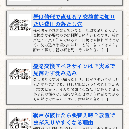
畳は修理で直せる？交換前に知り
たい費用の落とし穴
畳の傷みが気になっていても、修理で足りるのか、
交換まで必要なのかは判断しにくいものです。特に
戸建てに長く住んでいると、日焼けや擦れだけでな
く、沈み込みや湿気のにおいも気になってきます。
離れて暮らす親の家を見に行ったとき、 […]
畳を交換すべきサインは？実家で
見落とす沈み込み
久しぶりに実家へ帰ったとき、和室を歩いて少し足
元が沈む気がする。けれど親はいつものことだから
大丈夫と言う。そんな場面に心当たりはありません
か？畳の傷みは、破れや色あせのように目でわかる
ものだけではありません。歩いたときの […]
網戸が破れたら張替え時？放置で
虫が入りやすくなる理由
網戸が少し破れただけなら、まだ大丈夫と思ってし