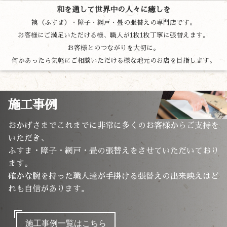
和を通して世界中の人々に癒しを
襖（ふすま）・障子・網戸・畳の張替えの専門店です。
お客様にご満足いただける様、職人が1枚1枚丁寧に張替えます。
お客様とのつながりを大切に。
何かあったら気軽にご相談いただける様な地元のお店を目指します。
施工事例
おかげさまでこれまでに非常に多くのお客様からご支持を
いただき、
ふすま・障子・網戸・畳の張替えをさせていただいており
ます。
確かな腕を持った職人達が手掛ける張替えの出来映えはど
れも自信があります。
施工事例一覧はこちら