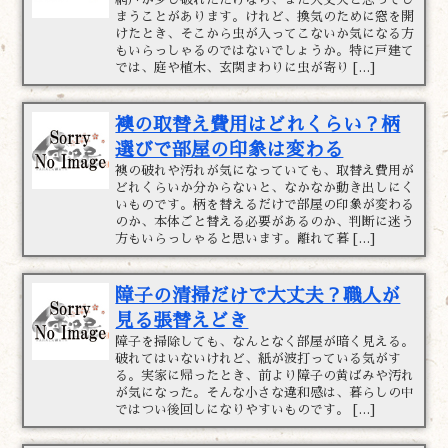
まうことがあります。けれど、換気のために窓を開
けたとき、そこから虫が入ってこないか気になる方
もいらっしゃるのではないでしょうか。特に戸建て
では、庭や植木、玄関まわりに虫が寄り […]
襖の取替え費用はどれくらい？柄
選びで部屋の印象は変わる
襖の破れや汚れが気になっていても、取替え費用が
どれくらいか分からないと、なかなか動き出しにく
いものです。柄を替えるだけで部屋の印象が変わる
のか、本体ごと替える必要があるのか、判断に迷う
方もいらっしゃると思います。離れて暮 […]
障子の清掃だけで大丈夫？職人が
見る張替えどき
障子を掃除しても、なんとなく部屋が暗く見える。
破れてはいないけれど、紙が波打っている気がす
る。実家に帰ったとき、前より障子の黄ばみや汚れ
が気になった。そんな小さな違和感は、暮らしの中
ではつい後回しになりやすいものです。 […]