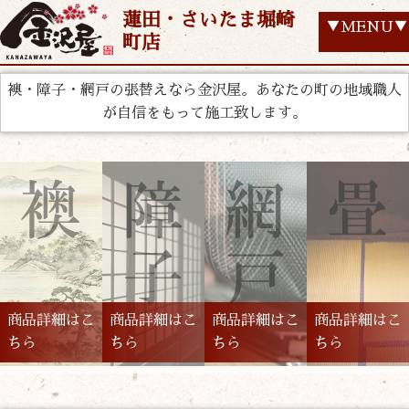
蓮田・さいたま堀崎
▼MENU▼
町店
襖・障子・網戸の張替えなら金沢屋。あなたの町の地域職人
が自信をもって施工致します。
商品詳細はこ
商品詳細はこ
商品詳細はこ
商品詳細はこ
ちら
ちら
ちら
ちら