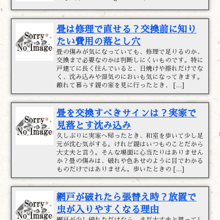
畳は修理で直せる？交換前に知り
たい費用の落とし穴
畳の傷みが気になっていても、修理で足りるのか、
交換まで必要なのかは判断しにくいものです。特に
戸建てに長く住んでいると、日焼けや擦れだけでな
く、沈み込みや湿気のにおいも気になってきます。
離れて暮らす親の家を見に行ったとき、 […]
畳を交換すべきサインは？実家で
見落とす沈み込み
久しぶりに実家へ帰ったとき、和室を歩いて少し足
元が沈む気がする。けれど親はいつものことだから
大丈夫と言う。そんな場面に心当たりはありません
か？畳の傷みは、破れや色あせのように目でわかる
ものだけではありません。歩いたときの […]
網戸が破れたら張替え時？放置で
虫が入りやすくなる理由
網戸が少し破れただけなら、まだ大丈夫と思ってし